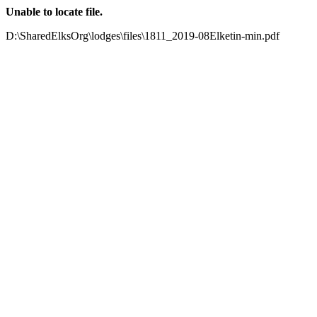
Unable to locate file.
D:\SharedElksOrg\lodges\files\1811_2019-08Elketin-min.pdf